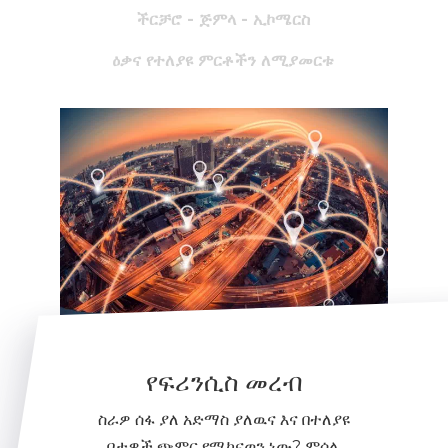
ችርቻሮ - ጅምላ - ኢኮሜርስ
ዕቃና የተለያዩ ምርቶችን ለሚያመርቱ
የፍሪንሲስ መረብ
ስራዎ ሰፋ ያለ አድማስ ያለዉና እና በተለያዩ
ቦታዎች ጭምር የሚከናወን ነው? ምሳሌ