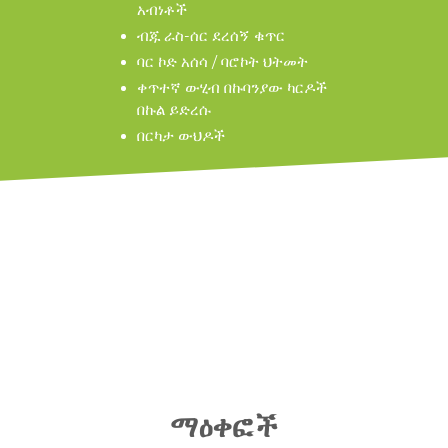
አብነቶች
ብጁ ራስ-ሰር ደረሰኝ ቁጥር
ባር ኮድ አሰሳ / ባሮኮት ህትመት
ቀጥተኛ ውሂብ በኩባንያው ካርዶች
በኩል ይድረሱ
በርካታ ውህዶች
ማዕቀፎች