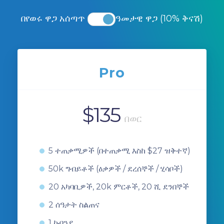
በየወሩ ዋጋ አሰጣጥ
ዓመታዊ ዋጋ (10% ቅናሽ)
Pro
$
135
በወር
5 ተጠቃሚዎች (በተጠቃሚ እስከ $27 ዝቅተኛ)
50k ግብይቶች (ዕቃዎች / ደረሰኞች / ሂሳቦች)
20 አካባቢዎች, 20k ምርቶች, 20 ሺ ደንበኞች
2 ሰዓታት ስልጠና
1 ኩባንያ