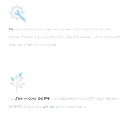
ዕገዛ
በቀጥታ ውይይት, ኢሜይል, የውስጠ-መተግበሪያ መመሪያ እና የእውቀት መሰረት በእያንዳንዱ
የደንበኝነት ምዝገባ ውስጥ ተካትቷል. ከ 15 ቀናት ነጻ ሙከራ በኋላ, ለመመዝገብ መምረጥ ይችላሉ ወይም
ሜጋቬረትሪን (ምንም ጥያቄ ሳይጠየቁ) ይቆዩ.
ያልተመረመረ ድርጅት
ያልተመረመረ ድርጅት የእቃ ስብስብ
አንድ
? ከሆነ ለ
አስተዳደር
እየፈለጉ ከሆነ፣
እኛን ያግኙ
ለቅናሽ ሰብስቦት ለማግኘት።