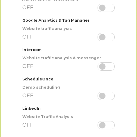
ራሱን በራሱ የሚደጋገም ስራ መፍጠር
OFF
ባርኮድ በመቃኛ እቃ ቆጣሪ
Google Analytics & Tag Manager
Website traffic analysis
OFF
Intercom
Website traffic analysis & messenger
OFF
ScheduleOnce
Demo scheduling
OFF
LinkedIn
Website Traffic Analysis
OFF