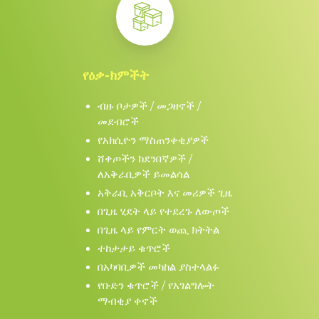
ያድርጉ
በመመዝገብ
እኔ
የዕቃ-ክምችት
በ
ብዙ ቦታዎች / መጋዘኖች /
ደንብና
መደብሮች
ሁኔታዎች
.
የአክሲዮን ማስጠንቀቂያዎች
ሸቀጦችን ከደንበኛዎች /
አካዉንቱ
ለአቅራቢዎች ይመልሳል
አለዎ?
ግባ
አቅራቢ አቅርቦት እና መሪዎች ጊዜ
→
በጊዜ ሂደት ላይ የተደረጉ ለውጦች
በጊዜ ላይ የምርት ወጪ ክትትል
ተከታታይ ቁጥሮች
በአካባቢዎች መካከል ያስተላልፉ
የቡድን ቁጥሮች / የአገልግሎት
ማብቂያ ቀኖች