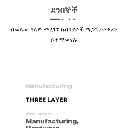
ደንበኞች
በመላው ዓለም የሚገኙ ኩባንያዎች ሜጋቬረትተሪን
ይተማመናሉ
Manufacturing
የንግድ መግለጫ
Manufacturing,
Hardware