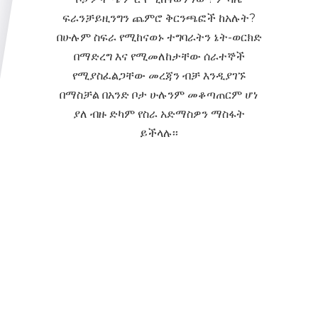
ፍራንቻይዚንግን ጨምሮ ቅርንጫፎች ከአሉት?
በሁሉም ስፍራ የሚከናወኑ ተግባራትን ኔት-ወርክድ
በማድረግ እና የሚመለከታቸው ሰራተኞች
የሚያስፈልጋቸው መረጃን ብቻ እንዲያገኙ
በማስቻል በአንድ ቦታ ሁሉንም መቆጣጠርም ሆነ
ያለ ብዙ ድካም የስራ አድማስዎን ማስፋት
ይችላሉ፡፡