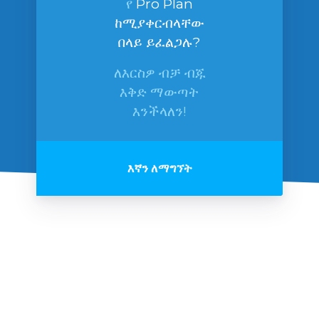
የ
Pro Plan
ከሚያቀርብላቸው
በላይ ይፈልጋሉ?
ለእርስዎ ብቻ ብጁ
እቅድ ማውጣት
እንችላለን!
እኛን ለማግኘት