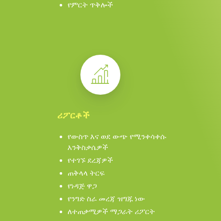
የምርት ጥቅሎች
ሪፖርቶች
የውስጥ እና ወደ ውጭ የሚንቀሳቀሱ
እንቅስቃሴዎች
የተገኙ ደረጃዎች
ጠቅላላ ትርፍ
የነዳጅ ዋጋ
የንግድ ስራ መረጃ ዝግጁ ነው
ለተጠቃሚዎች ማጋራት ሪፖርት