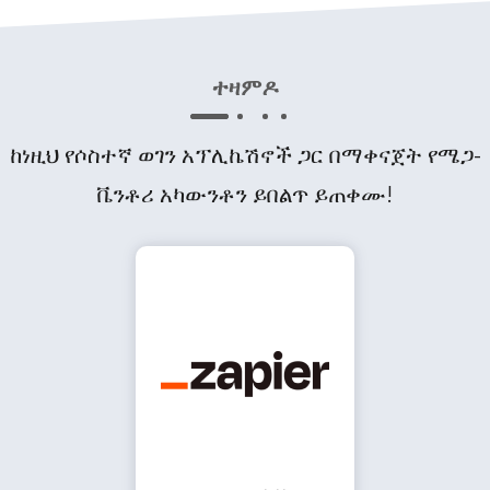
ተዛምዶ
ከነዚህ የሶስተኛ ወገን አፕሊኬሽኖች ጋር በማቀናጀት የሜጋ-
ቬንቶሪ አካውንቶን ይበልጥ ይጠቀሙ!