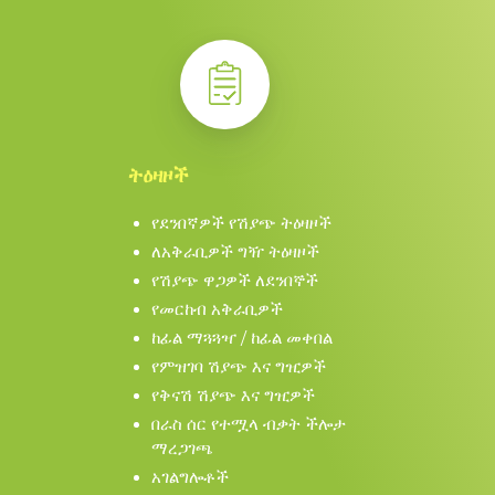
ትዕዛዞች
የደንበኛዎች የሽያጭ ትዕዛዞች
ለአቅራቢዎች ግዥ ትዕዛዞች
የሽያጭ ዋጋዎች ለደንበኞች
የመርከብ አቅራቢዎች
ከፊል ማጓጓዣ / ከፊል መቀበል
የምዝገባ ሽያጭ እና ግዢዎች
የቅናሽ ሽያጭ እና ግዢዎች
በራስ ሰር የተሟላ ብቃት ችሎታ
ማረጋገጫ
አገልግሎቶች