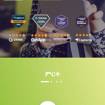
ለ15
ምርት
ቀናት
የነጻ
ሙከራ
ምዝገባ