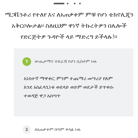
ሜጋቬንቶሪ የተለየ እና ለአጠቃቀም ምቹ የሆነ ቴክኖሊጂን
አቅርቦሎታል፡፡ ስለዚህም ዋነኛ ትኩረትዎን በሌሎች
የድርጅትዎ ጉዳዮች ላይ ማድረግ ይችላሉ!፡፡
ውጤታማና ተደራሽ የሆነ ሲስተም ነዉ
1
አነስተኛ ማዋቀር; ምንም ተጨማሪ መሣሪያ የለም
እንደ አስፈላጊነቱ ወደላይ ወይም ወደታች ይጥቀሱ
ተወዳጅ ዋጋ አሰጣጥ
ለአጠቃቀም በጣም ቀላል ነዉ
2