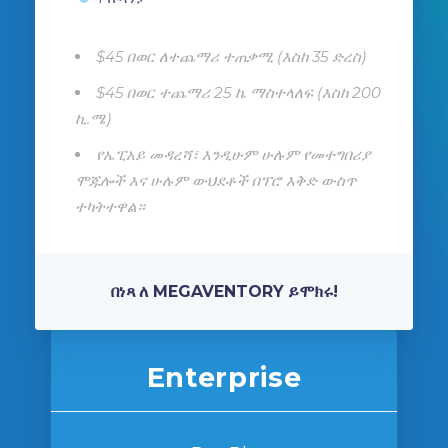
$
45
በወር
ለተጨማሪ ተጠቃሚ (እስከ 35 ድረስ)
$
45
በወር
ተጨማሪ 25 ኬ ማስተላለፍ (እስከ 200
ኪ.ሜ)
የኤፒአይ መዳረሻ፣ እንዲሁም ሁሉም የመተግበሪያ
ሞጁሎች እና ሁሉም ውህደቶች በፕሮ እቅድ ውስጥ
ተካትተዋል።
በነጻ ለ MEGAVENTORY ይሞክሩ!
Enterprise