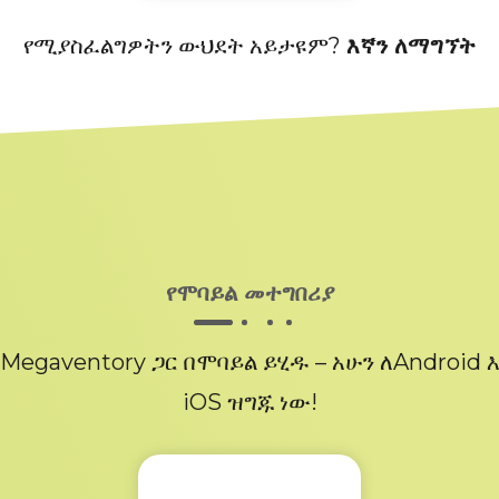
የሚያስፈልግዎትን ውህደት አይታዩም?
እኛን ለማግኘት
የሞባይል መተግበሪያ
Megaventory ጋር በሞባይል ይሂዱ – አሁን ለAndroid 
iOS ዝግጁ ነው!