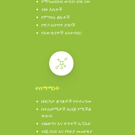
የማንጠፍበብ ውሂብ ብቁ ነው
ብዙ እሴቶች
የምንዛሬ ልኬቶች
የዋጋ አሰጣጥ ደንቦች
የእውቂያዎች አስተዳደር
ተስማሚነት
በበርካታ ቋንቋዎች የተተረጎመ
በተጠቃሚዎች ሊበጅ የሚችል
ጽሑፍ
ብልጽግና እና ቀጥተኛ ኤፒአይ
ብጁ ሰነድ እና የክፍያ መጠየቂያ