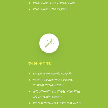
የስራ ትዕዛዝ በአንድ የስራ ትዕዛዝ
የስራ ትዕዛዝ ማተሚያዎች
ጥብቅ ቁጥጥር
የተራቀቁ የተጠቃሚ ፍቃዶች
ዝርዝር የተጠቃሚ እንቅስቃሴ
ምዝግብ ማስታወሻዎች
በማንኛውም ጊዜ ምትኬ ያስቀምጡ
እና እነበሩበት ይመለሱ
የውሂብ ማስመጣት / የውሂብ መላክ