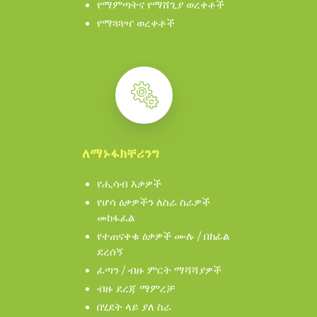
የማምጣትና የማሸጊያ ወረቀቶች
የማጓጓዣ ወረቀቶች
ለማኑፋክቸሪንግ
የሒሳብ እቃዎች
የሆሳ ዕቃዎችን ለስራ ስራዎች
መከፋፈል
የተጠናቀቁ ዕቃዎች ሙሉ / በከፊል
ደረሰኝ
ፈጣን / ብዙ ምርት ማሻሻያዎች
ብዙ ደረጃ ማምረቻ
በሂደት ላይ ያለ ስራ