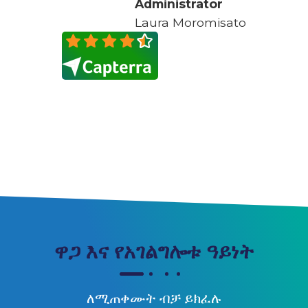
Administrator
Laura Moromisato
ዋጋ እና የአገልግሎቱ ዓይነት
ለሚጠቀሙት ብቻ ይክፈሉ