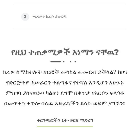
ጫናዎን ከራሶ ያወርዱ
3
የዚህ ተጠቃሚዎች እነማን ናቸዉ?
ስራዎ ከሚከተሉት ዘርፎች መካከል መመደብ ይችላል? ከሆነ
የድርጅትዎ አሠራርን ቀልጣፋና የተሻለ እንዲሆን አሁኑኑ
ምዝገባ ያከናዉኑ፡፡ ካልሆነ ደግሞ በቀጥታ የእርሶን ፍላጎቶ
በመጥቀስ ቀጥሎ ባለዉ አድራሻችን ይላኩ ወይም ያግኙን፡፡
ቅርንጫፎችን ኔት-ወርክ ማድረግ