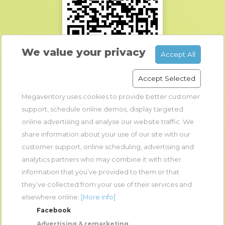
We value your privacy
Accept All
Accept Selected
Megaventory uses cookies to provide better customer
የሞባይል መተግበሪያ ባህሪያት
support, schedule online demos, display targeted
online advertising and analyse our website traffic. We
በአንድ መሳሪያ ላይ ብዙ ተጠቃሚዎች
share information about your use of our site with our
ከMegaventory ድህረ ገጽ መተግበሪያ ጋር በእውነተኛ ሰዓት መስኬት
customer support, online scheduling, advertising and
ትዕዛዝ ላይ ለመጨመር መቃኛ
analytics partners who may combine it with other
እቃዎችን ለመቈጠር፣ ለመሸከምና ለመጓጓል መቃኛ
information that you’ve provided to them or that
እቃዎችን ለመቈጠርና ለመቀበል መቃኛ
they’ve collected from your use of their services and
የመሳሪያውን ካሜራ በመጠቀም ባርኮድ ማቃኛ ይችላሉ
elsewhere online.
[More info]
ከውጭ የብሉቱዝ ባርኮድ ማቃኛ መሳሪያ ጋር መገናኘት ይችላሉ
Facebook
SKU፣ የተከታታይ ቁጥሮች እና የቡድን ቁጥሮችን መቃኛ
Advertising & remarketing