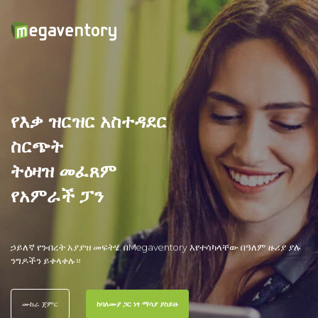
በነጻ
የእቃ ዝርዝር አስተዳደር
ለ
ስርጭት
Megaventory
ትዕዛዝ መፈጸም
ይሞክሩ!
የአምራች ፓን
ለ15
ቀናት
የነጻ
ኃይለኛ የንብረት አያያዝ መፍትሄ.
በMegaventory እየተሳካላቸው በዓለም ዙሪያ ያሉ
ሙከራ
ንግዶችን ይቀላቀሉ።
ምዝገባ
ያድርጉ
ሙከራ ጀምር
ከባለሙያ ጋር ነፃ ማሳያ ያስይዙ
.megaventory.com